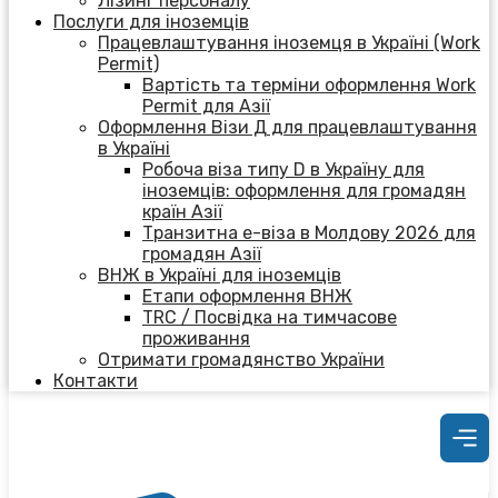
Лізинг персоналу
Послуги для іноземців
Працевлаштування іноземця в Україні (Work
Permit)
Вартість та терміни оформлення Work
Permit для Азії
Оформлення Візи Д для працевлаштування
в Україні
Робоча віза типу D в Україну для
іноземців: оформлення для громадян
країн Азії
Транзитна е-віза в Молдову 2026 для
громадян Азії
ВНЖ в Україні для іноземців
Етапи оформлення ВНЖ
TRC / Посвідка на тимчасове
проживання
Отримати громадянство України
Контакти