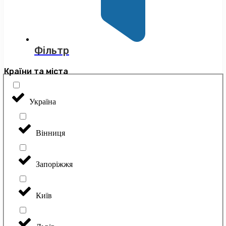
Фільтр
Країни та міста
Україна
Вінниця
Запоріжжя
Київ