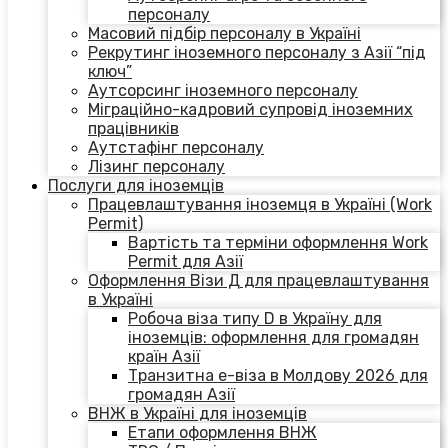
персоналу
Масовий підбір персоналу в Україні
Рекрутинг іноземного персоналу з Азії “під
ключ”
Аутсорсинг іноземного персоналу
Міграційно-кадровий супровід іноземних
працівників
Аутстафінг персоналу
Лізинг персоналу
Послуги для іноземців
Працевлаштування іноземця в Україні (Work
Permit)
Вартість та терміни оформлення Work
Permit для Азії
Оформлення Візи Д для працевлаштування
в Україні
Робоча віза типу D в Україну для
іноземців: оформлення для громадян
країн Азії
Транзитна е-віза в Молдову 2026 для
громадян Азії
ВНЖ в Україні для іноземців
Етапи оформлення ВНЖ