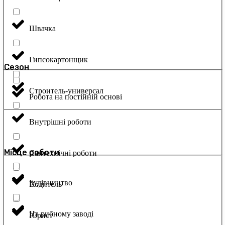
Швачка
Гипсокартонщик
Сезон
Строитель-универсал
Робота на постійній основі
Внутрішні роботи
Місце роботи
Сантехнічні роботи
Будівництво
Водитель
На рибному заводі
Юрист