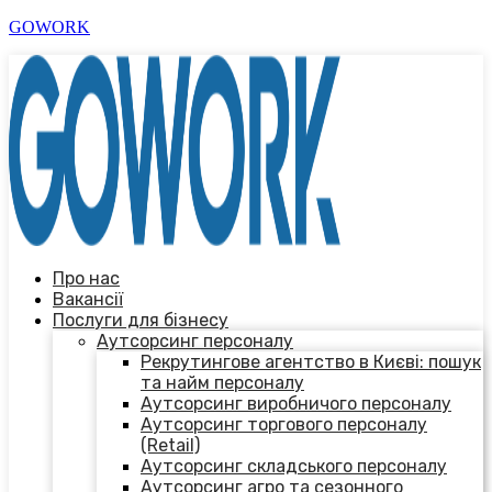
GOWORK
Про нас
Вакансії
Послуги для бізнесу
Аутсорсинг персоналу
Рекрутингове агентство в Києві: пошук
та найм персоналу
Аутсорсинг виробничого персоналу
Аутсорсинг торгового персоналу
(Retail)
Аутсорсинг складського персоналу
Аутсорсинг агро та сезонного