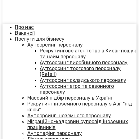
Про нас
Вакансії
Послуги для бізнесу
Аутсорсинг персоналу
Рекрутингове агентство в Києві: пошук
та найм персоналу
Аутсорсинг виробничого персоналу
Аутсорсинг торгового персоналу
(Retail)
Аутсорсинг складського персоналу
Аутсорсинг агро та сезонного
персоналу
Масовий підбір персоналу в Україні
Рекрутинг іноземного персоналу з Азії “під
ключ”
Аутсорсинг іноземного персоналу
Міграційно-кадровий супровід іноземних
працівників
Аутстафінг персоналу