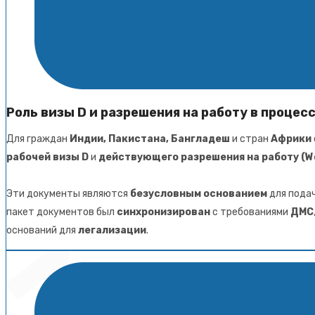
Роль визы D и разрешения на работу в проце
Для граждан
Индии, Пакистана, Бангладеш
и стран
Африки
рабочей визы D
и
действующего разрешения на работу (Wo
Эти документы являются
безусловным основанием
для пода
пакет документов был
синхронизирован
с требованиями
ДМС
оснований для
легализации
.