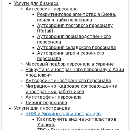
Услуги для бизнеса
Аутсорсинг персонала
Рекрутинговое агентство в Киеве:
поиск и найм персонала
Аутсорсинг торгового персоналу
(Retail)
Аутсорсинг производственного
персонала
Аутсорсинг складского персонала
Аутсорсинг агро и сезонного
персонала
Массовый подбор персонала в Украине
Рекрутинг иностранного персоналу с Азии
«под ключ»
Аутсорсинг иностранного персонала
Миграционно-кадровое сопровождение
иностранных работников
Аутстаффинг персонала
Лизинг персонала
Услуги для иностранцев
ВНЖ в Украине для иностранцев
Как получить вид на жительство в
Украине