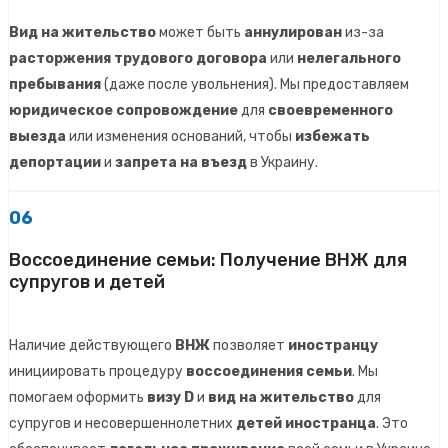
Вид на жительство
может быть
аннулирован
из-за
расторжения трудового договора
или
нелегального
пребывания
(даже после увольнения). Мы предоставляем
юридическое сопровождение
для
своевременного
выезда
или изменения оснований, чтобы
избежать
депортации
и
запрета на въезд
в Украину.
06
Воссоединение семьи: Получение ВНЖ для
супругов и детей
Наличие действующего
ВНЖ
позволяет
иностранцу
инициировать процедуру
воссоединения семьи
. Мы
помогаем оформить
визу D
и
вид на жительство
для
супругов и несовершеннолетних
детей иностранца
. Это