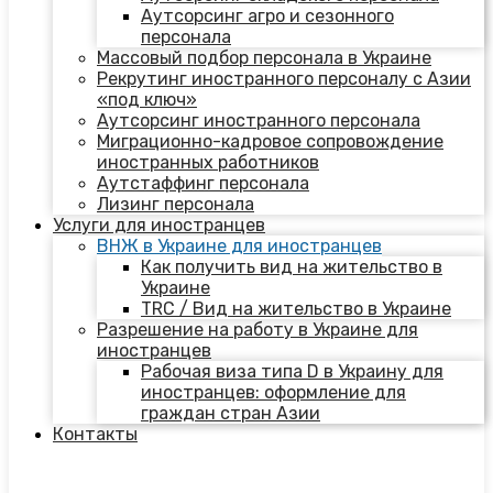
Аутсорсинг агро и сезонного
персонала
Массовый подбор персонала в Украине
Рекрутинг иностранного персоналу с Азии
«под ключ»
Аутсорсинг иностранного персонала
Миграционно-кадровое сопровождение
иностранных работников
Аутстаффинг персонала
Лизинг персонала
Услуги для иностранцев
ВНЖ в Украине для иностранцев
Как получить вид на жительство в
Украине
TRC / Вид на жительство в Украине
Разрешение на работу в Украине для
иностранцев
Рабочая виза типа D в Украину для
иностранцев: оформление для
граждан стран Азии
Контакты