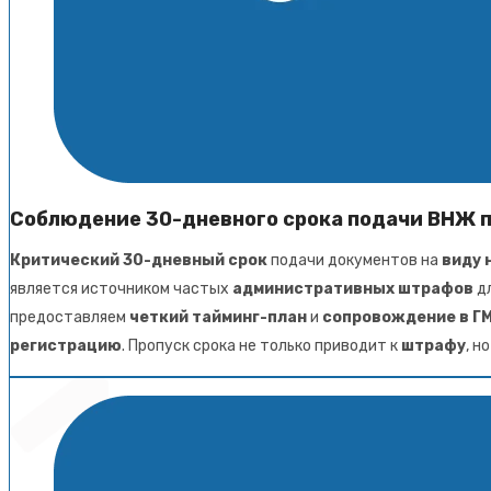
Соблюдение 30-дневного срока подачи ВНЖ 
Критический 30-дневный срок
подачи документов на
виду 
является источником частых
административных штрафов
д
предоставляем
четкий тайминг-план
и
сопровождение в Г
регистрацию
. Пропуск срока не только приводит к
штрафу
, н