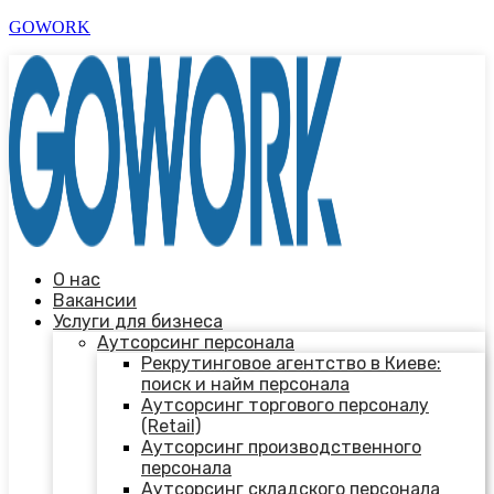
GOWORK
О нас
Вакансии
Услуги для бизнеса
Аутсорсинг персонала
Рекрутинговое агентство в Киеве:
поиск и найм персонала
Аутсорсинг торгового персоналу
(Retail)
Аутсорсинг производственного
персонала
Аутсорсинг складского персонала