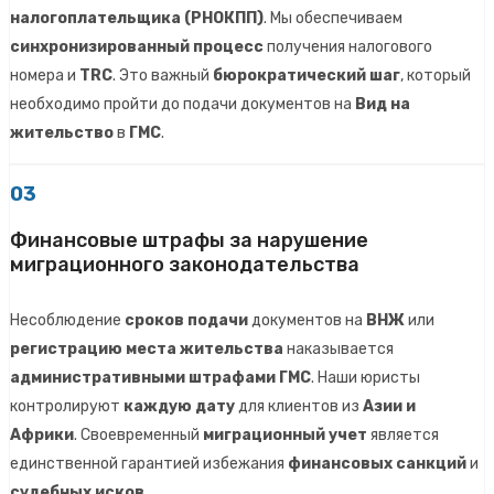
налогоплательщика (РНОКПП)
. Мы обеспечиваем
синхронизированный процесс
получения налогового
номера и
TRC
. Это важный
бюрократический шаг
, который
необходимо пройти до подачи документов на
Вид на
жительство
в
ГМС
.
03
Финансовые штрафы за нарушение
миграционного законодательства
Несоблюдение
сроков подачи
документов на
ВНЖ
или
регистрацию места жительства
наказывается
административными штрафами ГМС
. Наши юристы
контролируют
каждую дату
для клиентов из
Азии и
Африки
. Своевременный
миграционный учет
является
единственной гарантией избежания
финансовых санкций
и
судебных исков
.