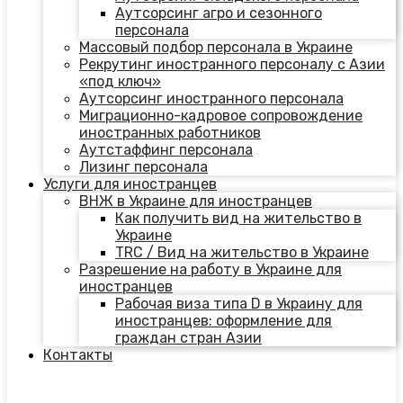
Аутсорсинг агро и сезонного
персонала
Массовый подбор персонала в Украине
Рекрутинг иностранного персоналу с Азии
«под ключ»
Аутсорсинг иностранного персонала
Миграционно-кадровое сопровождение
иностранных работников
Аутстаффинг персонала
Лизинг персонала
Услуги для иностранцев
ВНЖ в Украине для иностранцев
Как получить вид на жительство в
Украине
TRC / Вид на жительство в Украине
Разрешение на работу в Украине для
иностранцев
Рабочая виза типа D в Украину для
иностранцев: оформление для
граждан стран Азии
Контакты