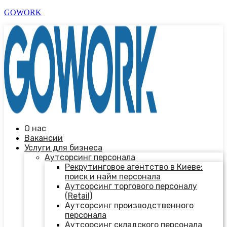
GOWORK
О нас
Вакансии
Услуги для бизнеса
Аутсорсинг персонала
Рекрутинговое агентство в Киеве:
поиск и найм персонала
Аутсорсинг торгового персоналу
(Retail)
Аутсорсинг производственного
персонала
Аутсорсинг складского персонала