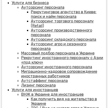
Услуги для бизнеса
Аутсорсинг персонала
Рекрутинговое агентство в Киеве:
поиск и найм персонала
Аутсорсинг торгового персоналу
(Retail)
Аутсорсинг производственного
персонала
Аутсорсинг складского персонала
Аутсорсинг агро и сезонного
персонала
Массовый подбор персонала в Украине
Рекрутинг иностранного персоналу с Азии
«под ключ»
Аутсорсинг иностранного персонала
Миграционно-кадровое сопровождение
иностранных работников
Аутстаффинг персонала
Лизинг персонала
Услуги для иностранцев
ВНЖ в Украине для иностранцев
Как получить вид на жительство в
Украине