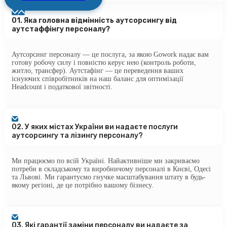
01.
Яка головна відмінність аутсорсингу від
аутстаффінгу персоналу?
Аутсорсинг персоналу — це послуга, за якою Gowork надає вам
готову робочу силу і повністю керує нею (контроль роботи,
житло, трансфер). Аутстафінг — це переведення ваших
існуючих співробітників на наш баланс для оптимізації
Headcount і податкової звітності.
02.
У яких містах України ви надаєте послуги
аутсорсингу та лізингу персоналу?
Ми працюємо по всій Україні. Найактивніше ми закриваємо
потреби в складському та виробничому персоналі в Києві, Одесі
та Львові. Ми гарантуємо гнучке масштабування штату в будь-
якому регіоні, де це потрібно вашому бізнесу.
03.
Які гарантії заміни персоналу ви надаєте за