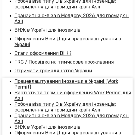
Робоча віза типу D в Україну для іноземців:
оформлення для громадян країн Азії
Транзитна е-віза в Молдову 2026 для громадян
Азії
ВНЖ в Україні для іноземців
Оформлення Візи Д для працевлаштування в
Україні
Етапи оформлення ВНЖ
TRC / Посвідка на тимчасове проживання
Отримати громадянство України
Працевлаштування іноземця в Україні (Work
Permit)
Вартість та терміни оформлення Work Permit для
Азії
Робоча віза типу D в Україну для іноземців:
оформлення для громадян країн Азії
Транзитна е-віза в Молдову 2026 для громадян
Азії
ВНЖ в Україні для іноземців
Оформлення Візи Д для працевлаштування в