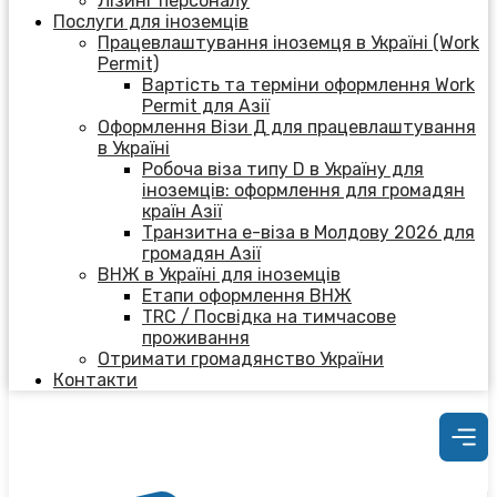
Лізинг персоналу
Послуги для іноземців
Працевлаштування іноземця в Україні (Work
Permit)
Вартість та терміни оформлення Work
Permit для Азії
Оформлення Візи Д для працевлаштування
в Україні
Робоча віза типу D в Україну для
іноземців: оформлення для громадян
країн Азії
Транзитна е-віза в Молдову 2026 для
громадян Азії
ВНЖ в Україні для іноземців
Етапи оформлення ВНЖ
TRC / Посвідка на тимчасове
проживання
Отримати громадянство України
Контакти