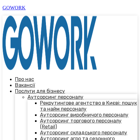
GOWORK
Про нас
Вакансії
Послуги для бізнесу
Аутсорсинг персоналу
Рекрутингове агентство в Києві: пошук
та найм персоналу
Аутсорсинг виробничого персоналу
Аутсорсинг торгового персоналу
(Retail)
Аутсорсинг складського персоналу
Аутсорсинг агро та сезонного