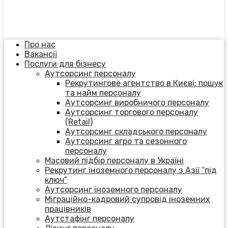
Про нас
Вакансії
Послуги для бізнесу
Аутсорсинг персоналу
Рекрутингове агентство в Києві: пошук
та найм персоналу
Аутсорсинг виробничого персоналу
Аутсорсинг торгового персоналу
(Retail)
Аутсорсинг складського персоналу
Аутсорсинг агро та сезонного
персоналу
Масовий підбір персоналу в Україні
Рекрутинг іноземного персоналу з Азії “під
ключ”
Аутсорсинг іноземного персоналу
Міграційно-кадровий супровід іноземних
працівників
Аутстафінг персоналу