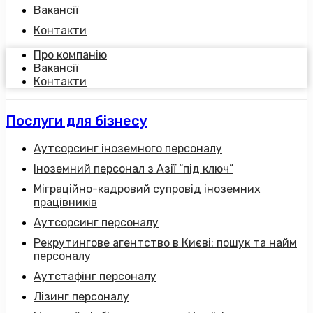
Вакансії
Контакти
Про компанію
Вакансії
Контакти
Послуги для бізнесу
Аутсорсинг іноземного персоналу
Іноземний персонал з Азії “під ключ”
Міграційно-кадровий супровід іноземних
працівників
Аутсорсинг персоналу
Рекрутингове агентство в Києві: пошук та найм
персоналу
Аутстафінг персоналу
Лізинг персоналу