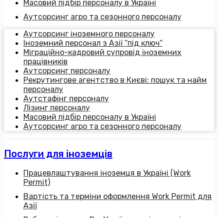
Масовий підбір персоналу в Україні
Аутсорсинг агро та сезонного персоналу
Аутсорсинг іноземного персоналу
Іноземний персонал з Азії “під ключ”
Міграційно-кадровий супровід іноземних
працівників
Аутсорсинг персоналу
Рекрутингове агентство в Києві: пошук та найм
персоналу
Аутстафінг персоналу
Лізинг персоналу
Масовий підбір персоналу в Україні
Аутсорсинг агро та сезонного персоналу
Послуги для іноземців
Працевлаштування іноземця в Україні (Work
Permit)
Вартість та терміни оформлення Work Permit для
Азії