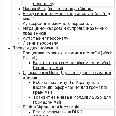
персоналу
Масовий підбір персоналу в Україні
Рекрутинг іноземного персоналу з Азії “під
ключ”
Аутсорсинг іноземного персоналу
Міграційно-кадровий супровід іноземних
працівників
Аутстафінг персоналу
Лізинг персоналу
Послуги для іноземців
Працевлаштування іноземця в Україні (Work
Permit)
Вартість та терміни оформлення Work
Permit для Азії
Оформлення Візи Д для працевлаштування
в Україні
Робоча віза типу D в Україну для
іноземців: оформлення для громадян
країн Азії
Транзитна е-віза в Молдову 2026 для
громадян Азії
ВНЖ в Україні для іноземців
Етапи оформлення ВНЖ