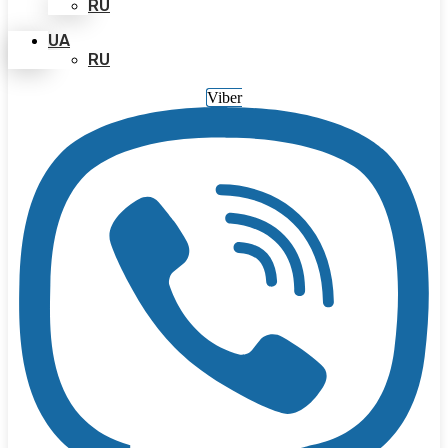
RU
UA
RU
Viber