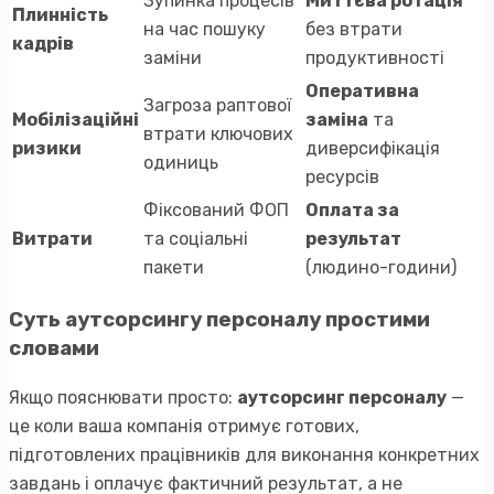
Зупинка процесів
Миттєва ротація
Плинність
на час пошуку
без втрати
кадрів
заміни
продуктивності
Оперативна
Загроза раптової
Мобілізаційні
заміна
та
втрати ключових
ризики
диверсифікація
одиниць
ресурсів
Фіксований ФОП
Оплата за
Витрати
та соціальні
результат
пакети
(людино-години)
Суть аутсорсингу персоналу простими
словами
Якщо пояснювати просто:
аутсорсинг персоналу
—
це коли ваша компанія отримує готових,
підготовлених працівників для виконання конкретних
завдань і оплачує фактичний результат, а не