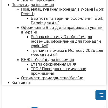
Лізинг персоналу
Послуги для іноземців
Працевлаштування іноземця в Україні (Work
Permit)
Вартість та терміни оформлення Work
Permit для Азії
Оформлення Візи Д для працевлаштування
в Україні
Робоча віза типу D в Україну для
іноземців: оформлення для громадян
країн Азії
Транзитна е-віза в Молдову 2026 для
громадян Азії
ВНЖ в Україні для іноземців
Етапи оформлення ВНЖ
TRC / Посвідка на тимчасове
проживання
Отримати громадянство України
Контакти