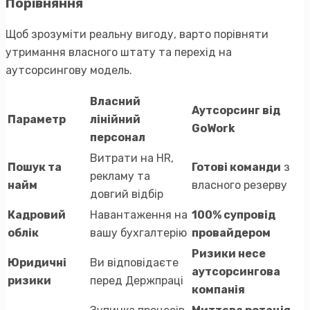
Порівняння
Щоб зрозуміти реальну вигоду, варто порівняти
утримання власного штату та перехід на
аутсорсингову модель.
Власний
Аутсорсинг від
Параметр
лінійний
GoWork
персонал
Витрати на HR,
Пошук та
Готові команди
з
рекламу та
найм
власного резерву
довгий відбір
Кадровий
Навантаження на
100% супровід
облік
вашу бухгалтерію
провайдером
Ризики несе
Юридичні
Ви відповідаєте
аутсорсингова
ризики
перед Держпраці
компанія