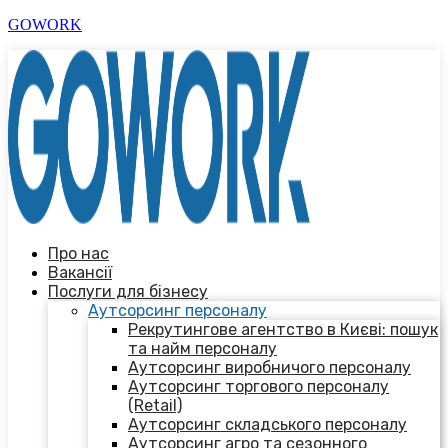
GOWORK
Про нас
Вакансії
Послуги для бізнесу
Аутсорсинг персоналу
Рекрутингове агентство в Києві: пошук
та найм персоналу
Аутсорсинг виробничого персоналу
Аутсорсинг торгового персоналу
(Retail)
Аутсорсинг складського персоналу
Аутсорсинг агро та сезонного