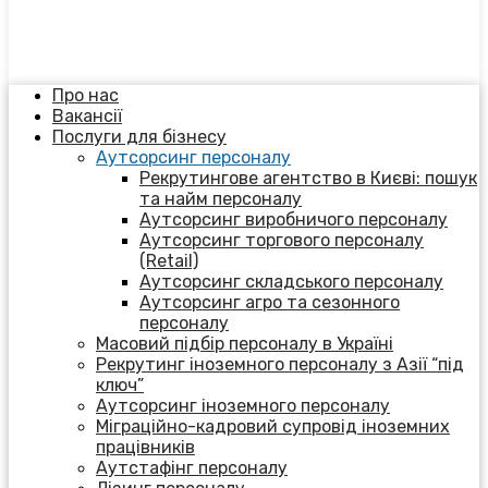
Про нас
Вакансії
Послуги для бізнесу
Аутсорсинг персоналу
Рекрутингове агентство в Києві: пошук
та найм персоналу
Аутсорсинг виробничого персоналу
Аутсорсинг торгового персоналу
(Retail)
Аутсорсинг складського персоналу
Аутсорсинг агро та сезонного
персоналу
Масовий підбір персоналу в Україні
Рекрутинг іноземного персоналу з Азії “під
ключ”
Аутсорсинг іноземного персоналу
Міграційно-кадровий супровід іноземних
працівників
Аутстафінг персоналу