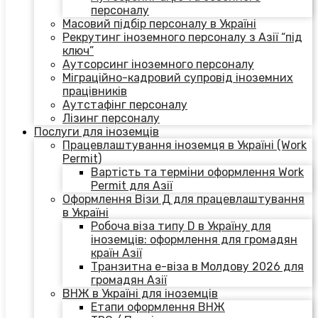
персоналу
Масовий підбір персоналу в Україні
Рекрутинг іноземного персоналу з Азії “під
ключ”
Аутсорсинг іноземного персоналу
Міграційно-кадровий супровід іноземних
працівників
Аутстафінг персоналу
Лізинг персоналу
Послуги для іноземців
Працевлаштування іноземця в Україні (Work
Permit)
Вартість та терміни оформлення Work
Permit для Азії
Оформлення Візи Д для працевлаштування
в Україні
Робоча віза типу D в Україну для
іноземців: оформлення для громадян
країн Азії
Транзитна е-віза в Молдову 2026 для
громадян Азії
ВНЖ в Україні для іноземців
Етапи оформлення ВНЖ