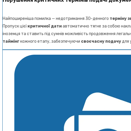
Порушення критичних термінів подачі докуме
Найпоширеніша помилка — недотримання 30-денного
терміну 
Пропуск цієї
критичної дати
автоматично тягне за собою нак
іноземця та ставить під сумнів можливість продовження легаль
таймінг
кожного етапу, забезпечуючи
своєчасну подачу
для 