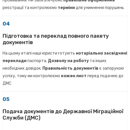
проживання. Ми забезпечуємо
правильне оформлення
реєстрації та контролюємо
терміни
для уникнення порушень
04
Підготовка та переклад повного пакету
документів
На цьому етапі наші юристи готують
нотаріально засвідчені
переклади
паспорта,
Дозволу на роботу
та інших
необхідних довідок.
Правильність документів
є запорукою
успіху, тому ми контролюємо
кожен лист
перед подачею до
ДМС
05
Подача документів до Державної Міграційної
Служби (ДМС)