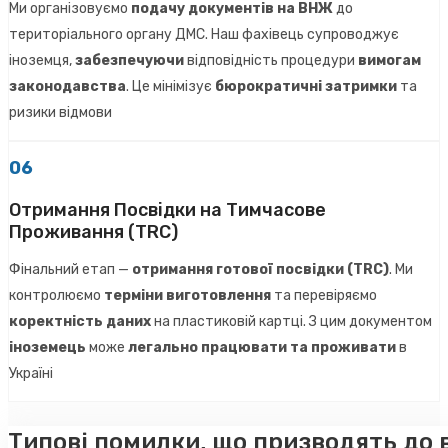
Ми організовуємо
подачу документів на ВНЖ
до
територіального органу ДМС. Наш фахівець супроводжує
іноземця,
забезпечуючи
відповідність процедури
вимогам
законодавства
. Це мінімізує
бюрократичні затримки
та
ризики відмови
06
Отримання Посвідки на Тимчасове
Проживання (TRC)
Фінальний етап —
отримання готової посвідки (TRC)
. Ми
контролюємо
терміни виготовлення
та перевіряємо
коректність даних
на пластиковій картці. З цим документом
іноземець
може
легально працювати та проживати
в
Україні
Типові помилки, що призводять до