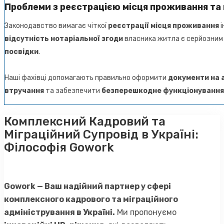
Проблеми з реєстрацією місця проживання т
Законодавство вимагає чіткої
реєстрації місця проживання
і
відсутність нотаріальної згоди
власника житла є серйозним
посвідки
.
Наші фахівці допомагають правильно оформити
документи на 
втручання
та забезпечити
безперешкодне функціонування
Комплексний Кадровий та
Міграційний Супровід в Україні:
Філософія Gowork
Gowork — Ваш надійний партнер у сфері
комплексного кадрового та міграційного
адміністрування в Україні.
Ми пропонуємо