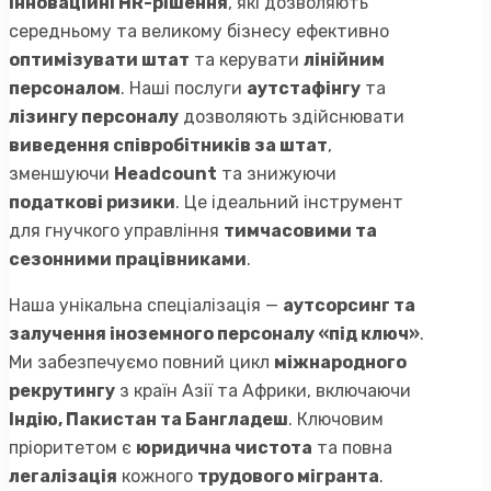
інноваційні HR-рішення
, які дозволяють
середньому та великому бізнесу ефективно
оптимізувати штат
та керувати
лінійним
персоналом
. Наші послуги
аутстафінгу
та
лізингу персоналу
дозволяють здійснювати
виведення співробітників за штат
,
зменшуючи
Headcount
та знижуючи
податкові ризики
. Це ідеальний інструмент
для гнучкого управління
тимчасовими та
сезонними працівниками
.
Наша унікальна спеціалізація —
аутсорсинг та
залучення іноземного персоналу «під ключ»
.
Ми забезпечуємо повний цикл
міжнародного
рекрутингу
з країн Азії та Африки, включаючи
Індію, Пакистан та Бангладеш
. Ключовим
пріоритетом є
юридична чистота
та повна
легалізація
кожного
трудового мігранта
.