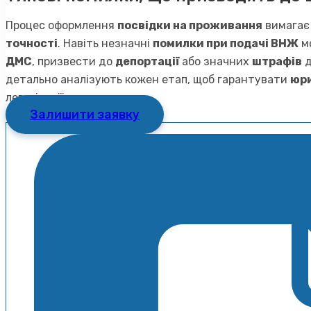
Процес оформлення
посвідки на проживання
вимагає
точності
. Навіть незначні
помилки при подачі ВНЖ
м
ДМС
, призвести до
депортації
або значних
штрафів
д
детально аналізують кожен етап, щоб гарантувати
юри
легалізації.
Залишити заявку