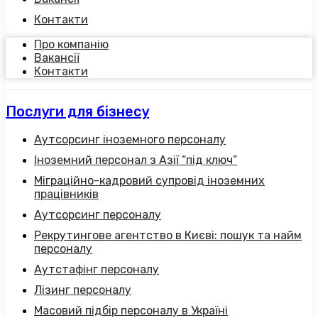
Контакти
Про компанію
Вакансії
Контакти
Послуги для бізнесу
Аутсорсинг іноземного персоналу
Іноземний персонал з Азії “під ключ”
Міграційно-кадровий супровід іноземних
працівників
Аутсорсинг персоналу
Рекрутингове агентство в Києві: пошук та найм
персоналу
Аутстафінг персоналу
Лізинг персоналу
Масовий підбір персоналу в Україні