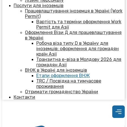
Лізинг персоналу
Послуги для іноземців
Працевлаштування іноземця в Україні (Work
Permit)
Вартість та терміни оформлення Work
Permit для Азії
Оформлення Візи Д для працевлаштування
в Україні
Робоча віза типу D в Україну для
іноземців: оформлення для громадян
країн Азії
Транзитна е-віза в Молдову 2026 для
громадян Азії
ВНЖ в Україні для іноземців
Етапи оформлення ВНЖ
TRC / Посвідка на тимчасове
проживання
Отримати громадянство України
Контакти