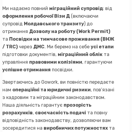
Ми надаємо повний
міграційний супровід
: від
оформлення робочої Візи Д
(включаючи
супровід
Молдавського транзиту
) до
отримання
Дозволу на роботу (Work Permit)
та
Посвідки на тимчасове проживання (ВНЖ
/ TRC)
через
ДМС
. Ми беремо на себе
усі етапи
підготовки документів,
міграційний облік
та
управління
правовими колізіями
, гарантуючи
успішне отримання
посвідки.
Звертаючись до Gowork, ви повністю передаєте
нам
операційні та юридичні ризики
, пов’язані
з кадровим та міграційним законодавством.
Наша діяльність гарантує
прозорість
розрахунків
,
своєчасність подачі
та повну
відповідність законодавству, дозволяючи вам
зосередитися на
виробничих потужностях
та