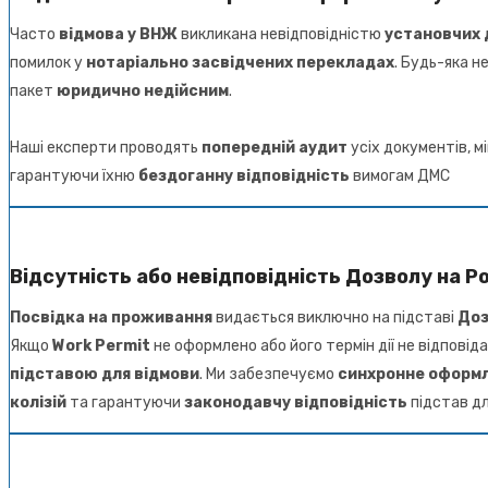
Часто
відмова у ВНЖ
викликана невідповідністю
установчих 
помилок у
нотаріально засвідчених перекладах
. Будь-яка н
пакет
юридично недійсним
.
Наші експерти проводять
попередній аудит
усіх документів, м
гарантуючи їхню
бездоганну відповідність
вимогам ДМС
Відсутність або невідповідність Дозволу на Р
Посвідка на проживання
видається виключно на підставі
Доз
Якщо
Work Permit
не оформлено або його термін дії не відпові
підставою для відмови
. Ми забезпечуємо
синхронне оформ
колізій
та гарантуючи
законодавчу відповідність
підстав дл