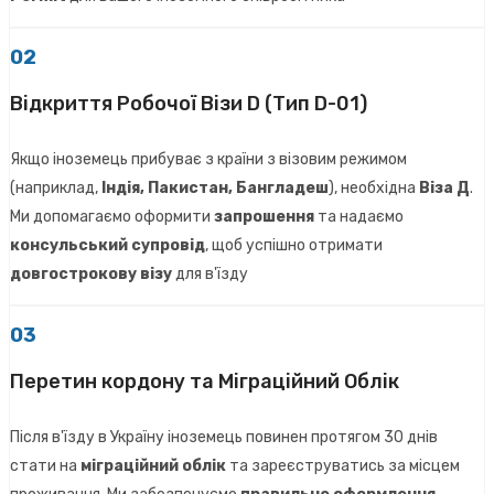
02
Відкриття Робочої Візи D (Тип D-01)
Якщо іноземець прибуває з країни з візовим режимом
(наприклад,
Індія, Пакистан, Бангладеш
), необхідна
Віза Д
.
Ми допомагаємо оформити
запрошення
та надаємо
консульський супровід
, щоб успішно отримати
довгострокову візу
для в'їзду
03
Перетин кордону та Міграційний Облік
Після в'їзду в Україну іноземець повинен протягом 30 днів
стати на
міграційний облік
та зареєструватись за місцем