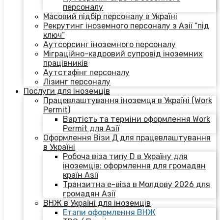
персоналу
Масовий підбір персоналу в Україні
Рекрутинг іноземного персоналу з Азії “під
ключ”
Аутсорсинг іноземного персоналу
Міграційно-кадровий супровід іноземних
працівників
Аутстафінг персоналу
Лізинг персоналу
Послуги для іноземців
Працевлаштування іноземця в Україні (Work
Permit)
Вартість та терміни оформлення Work
Permit для Азії
Оформлення Візи Д для працевлаштування
в Україні
Робоча віза типу D в Україну для
іноземців: оформлення для громадян
країн Азії
Транзитна е-віза в Молдову 2026 для
громадян Азії
ВНЖ в Україні для іноземців
Етапи оформлення ВНЖ