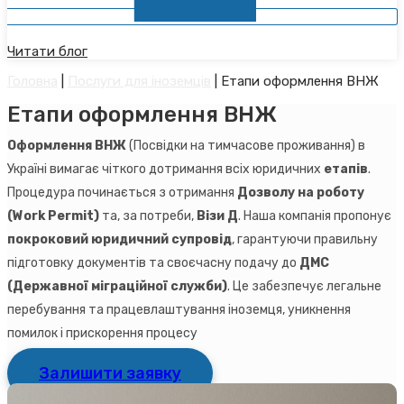
Читати блог
Головна
|
Послуги для іноземців
|
Етапи оформлення ВНЖ
Етапи оформлення ВНЖ
Оформлення ВНЖ
(Посвідки на тимчасове проживання) в
Україні вимагає чіткого дотримання всіх юридичних
етапів
.
Процедура починається з отримання
Дозволу на роботу
(Work Permit)
та, за потреби,
Візи Д
. Наша компанія пропонує
покроковий юридичний супровід
, гарантуючи правильну
підготовку документів та своєчасну подачу до
ДМС
(Державної міграційної служби)
. Це забезпечує легальне
перебування та працевлаштування іноземця, уникнення
помилок і прискорення процесу
Залишити заявку