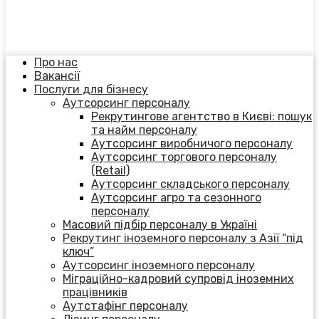
Про нас
Вакансії
Послуги для бізнесу
Аутсорсинг персоналу
Рекрутингове агентство в Києві: пошук
та найм персоналу
Аутсорсинг виробничого персоналу
Аутсорсинг торгового персоналу
(Retail)
Аутсорсинг складського персоналу
Аутсорсинг агро та сезонного
персоналу
Масовий підбір персоналу в Україні
Рекрутинг іноземного персоналу з Азії “під
ключ”
Аутсорсинг іноземного персоналу
Міграційно-кадровий супровід іноземних
працівників
Аутстафінг персоналу