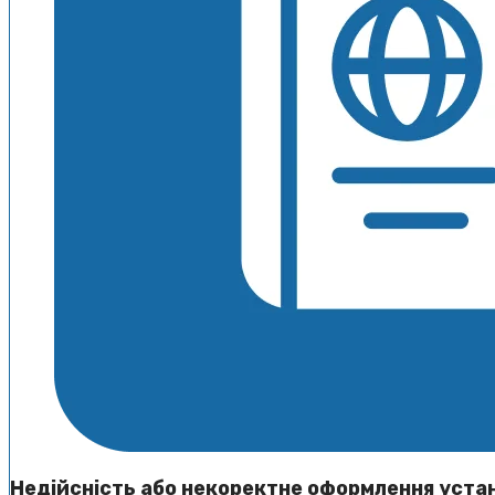
Недійсність або некоректне оформлення уста