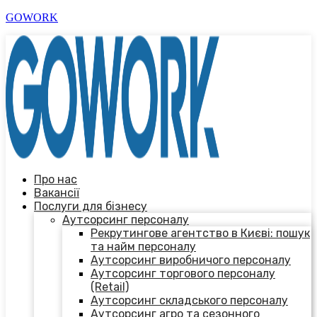
GOWORK
Про нас
Вакансії
Послуги для бізнесу
Аутсорсинг персоналу
Рекрутингове агентство в Києві: пошук
та найм персоналу
Аутсорсинг виробничого персоналу
Аутсорсинг торгового персоналу
(Retail)
Аутсорсинг складського персоналу
Аутсорсинг агро та сезонного