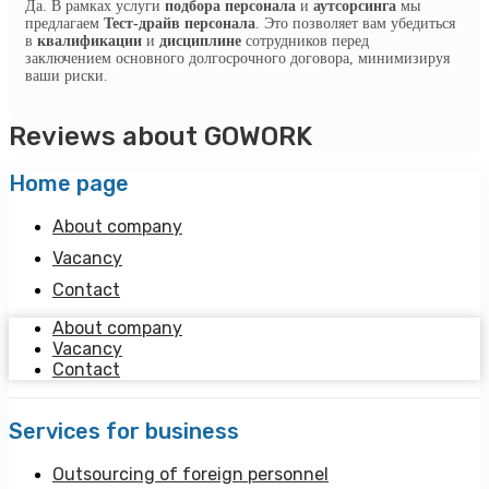
Да. В рамках услуги
подбора персонала
и
аутсорсинга
мы
предлагаем
Тест-драйв персонала
. Это позволяет вам убедиться
в
квалификации
и
дисциплине
сотрудников перед
заключением основного долгосрочного договора, минимизируя
ваши риски.
Reviews about GOWORK
Home page
About сompany
Vacancy
Contact
About сompany
Vacancy
Contact
Services for business
Outsourcing of foreign personnel