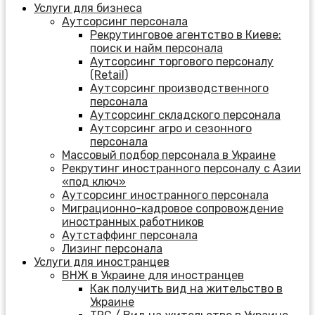
Услуги для бизнеса
Аутсорсинг персонала
Рекрутинговое агентство в Киеве:
поиск и найм персонала
Аутсорсинг торгового персоналу
(Retail)
Аутсорсинг производственного
персонала
Аутсорсинг складского персонала
Аутсорсинг агро и сезонного
персонала
Массовый подбор персонала в Украине
Рекрутинг иностранного персоналу с Азии
«под ключ»
Аутсорсинг иностранного персонала
Миграционно-кадровое сопровождение
иностранных работников
Аутстаффинг персонала
Лизинг персонала
Услуги для иностранцев
ВНЖ в Украине для иностранцев
Как получить вид на жительство в
Украине