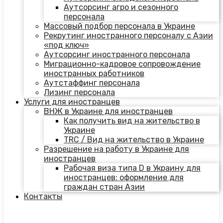
Аутсорсинг агро и сезонного
персонала
Массовый подбор персонала в Украине
Рекрутинг иностранного персоналу с Азии
«под ключ»
Аутсорсинг иностранного персонала
Миграционно-кадровое сопровождение
иностранных работников
Аутстаффинг персонала
Лизинг персонала
Услуги для иностранцев
ВНЖ в Украине для иностранцев
Как получить вид на жительство в
Украине
TRC / Вид на жительство в Украине
Разрешение на работу в Украине для
иностранцев
Рабочая виза типа D в Украину для
иностранцев: оформление для
граждан стран Азии
Контакты