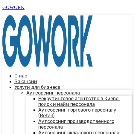
GOWORK
О нас
Вакансии
Услуги для бизнеса
Аутсорсинг персонала
Рекрутинговое агентство в Киеве:
поиск и найм персонала
Аутсорсинг торгового персоналу
(Retail)
Аутсорсинг производственного
персонала
Аутсорсинг складского персонала