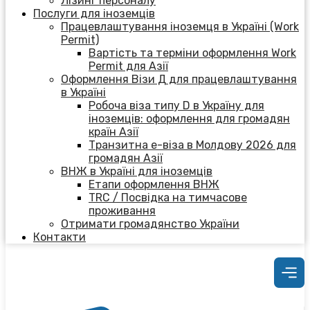
Лізинг персоналу
Послуги для іноземців
Працевлаштування іноземця в Україні (Work
Permit)
Вартість та терміни оформлення Work
Permit для Азії
Оформлення Візи Д для працевлаштування
в Україні
Робоча віза типу D в Україну для
іноземців: оформлення для громадян
країн Азії
Транзитна е-віза в Молдову 2026 для
громадян Азії
ВНЖ в Україні для іноземців
Етапи оформлення ВНЖ
TRC / Посвідка на тимчасове
проживання
Отримати громадянство України
Контакти