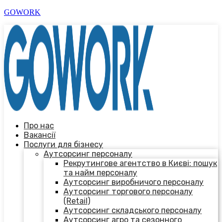
GOWORK
Про нас
Вакансії
Послуги для бізнесу
Аутсорсинг персоналу
Рекрутингове агентство в Києві: пошук
та найм персоналу
Аутсорсинг виробничого персоналу
Аутсорсинг торгового персоналу
(Retail)
Аутсорсинг складського персоналу
Аутсорсинг агро та сезонного