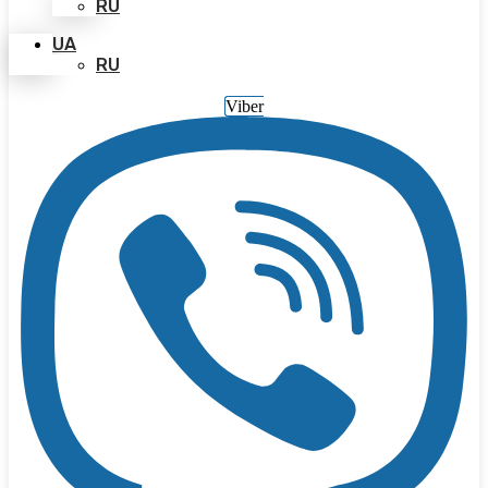
RU
UA
RU
Viber