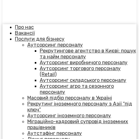
Про нас
Вакансії
Послуги для бізнесу
Аутсорсинг персоналу
Рекрутингове агентство в Києві: пошук
та найм персоналу
Аутсорсинг виробничого персоналу
Аутсорсинг торгового персоналу
(Retail)
Аутсорсинг складського персоналу
Аутсорсинг агро та сезонного
персоналу
Масовий підбір персоналу в Україні
Рекрутинг іноземного персоналу з Азії “під
ключ”
Аутсорсинг іноземного персоналу
Міграційно-кадровий супровід іноземних
працівників
Аутстафінг персоналу