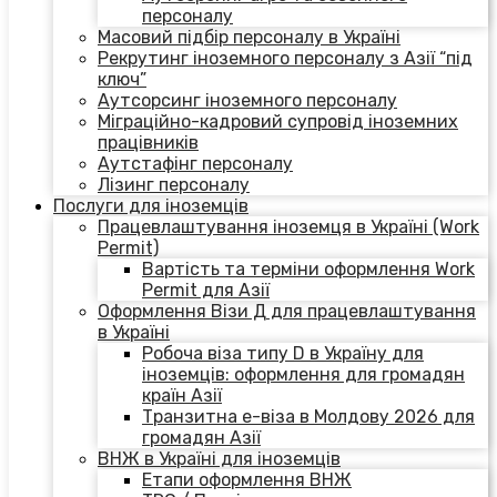
персоналу
Масовий підбір персоналу в Україні
Рекрутинг іноземного персоналу з Азії “під
ключ”
Аутсорсинг іноземного персоналу
Міграційно-кадровий супровід іноземних
працівників
Аутстафінг персоналу
Лізинг персоналу
Послуги для іноземців
Працевлаштування іноземця в Україні (Work
Permit)
Вартість та терміни оформлення Work
Permit для Азії
Оформлення Візи Д для працевлаштування
в Україні
Робоча віза типу D в Україну для
іноземців: оформлення для громадян
країн Азії
Транзитна е-віза в Молдову 2026 для
громадян Азії
ВНЖ в Україні для іноземців
Етапи оформлення ВНЖ